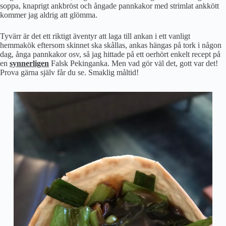
soppa, knaprigt ankbröst och ångade pannkakor med strimlat ankkött
kommer jag aldrig att glömma.
Tyvärr är det ett riktigt äventyr att laga till ankan i ett vanligt
hemmakök eftersom skinnet ska skållas, ankas hängas på tork i någon
dag, ånga pannkakor osv, så jag hittade på ett oerhört enkelt recept på
en
synnerligen
Falsk Pekinganka. Men vad gör väl det, gott var det!
Prova gärna själv får du se. Smaklig måltid!