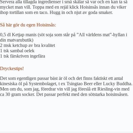
Servera alla tillagda ingredienser i små skålar så var och en kan ta så
mycket man vill. Toppa med en rejäl klick Hoisinsås innan du viker
ihop tortillan som en taco. Hugg in och njut av goda smaker.
Så här gör du egen Hoisinsås:
0,5 dl Ketjap manis (söt soja som står på ”All världens mat”-hyllan i
din matvarubutik)
2 msk ketchup av bra kvalitet
1 tsk sambal oelek
1 tsk färskriven ingefära
Dryckestips!
Det som egentligen passar bäst är öl och det finns faktiskt ett antal
kinesiska öl på Systembolaget, t ex Tsingtao Beer eller Lucky Buddha.
Men om du, som jag, föredrar vin vill jag föreslå ett Riesling-vin med
ca 30 gram socker. Det passar perfekt med den sötstarka hoisinsåsen.