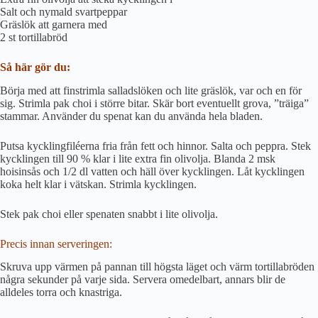
Salt och nymald svartpeppar
Gräslök att garnera med
2 st tortillabröd
Så här gör du:
Börja med att finstrimla salladslöken och lite gräslök, var och en för
sig. Strimla pak choi i större bitar. Skär bort eventuellt grova, ”träiga”
stammar. Använder du spenat kan du använda hela bladen.
Putsa kycklingfiléerna fria från fett och hinnor. Salta och peppra. Stek
kycklingen till 90 % klar i lite extra fin olivolja. Blanda 2 msk
hoisinsås och 1/2 dl vatten och häll över kycklingen. Låt kycklingen
koka helt klar i vätskan. Strimla kycklingen.
Stek pak choi eller spenaten snabbt i lite olivolja.
Precis innan serveringen:
Skruva upp värmen på pannan till högsta läget och värm tortillabröden
några sekunder på varje sida. Servera omedelbart, annars blir de
alldeles torra och knastriga.