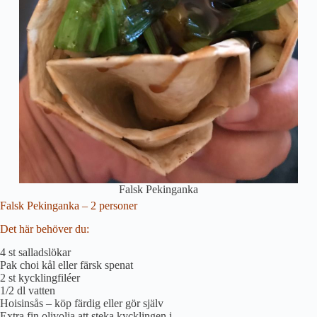
Falsk Pekinganka
Falsk Pekinganka – 2 personer
Det här behöver du:
4 st salladslökar
Pak choi kål eller färsk spenat
2 st kycklingfiléer
1/2 dl vatten
Hoisinsås – köp färdig eller gör själv
Extra fin olivolja att steka kycklingen i