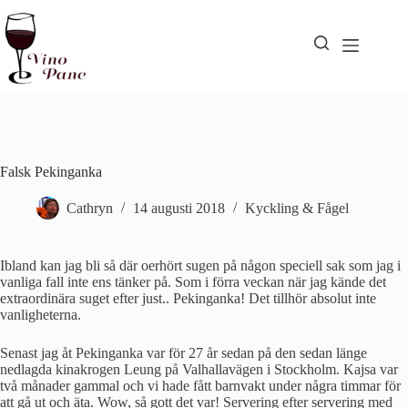
Hoppa
till
innehåll
Falsk Pekinganka
Cathryn
14 augusti 2018
Kyckling & Fågel
Ibland kan jag bli så där oerhört sugen på någon speciell sak som jag i
vanliga fall inte ens tänker på. Som i förra veckan när jag kände det
extraordinära suget efter just.. Pekinganka! Det tillhör absolut inte
vanligheterna.
Senast jag åt Pekinganka var för 27 år sedan på den sedan länge
nedlagda kinakrogen Leung på Valhallavägen i Stockholm. Kajsa var
två månader gammal och vi hade fått barnvakt under några timmar för
att gå ut och äta. Wow, så gott det var! Servering efter servering med