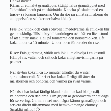
Hacka dadlar.
Kärna ur ett halvt granatäpple. (Lägg halva granatäpplet med
”köttsidan” neråt på en skärbräda. Knacka på skalet med en
träslev så lossnar kärnorna. Om du gör på annat sätt riskerar du
att äppelsaften stänker ner halva köket).
Fräs lök, vitlök och chili i olivolja i medelvärme så att löken blir
genomskinlig. Tillsätt kryddblandningen och fräs en liten stund
så att allt tar smak. Häll på tomaterna och kokosmjölken. Låt
koka under ca 15 minuter. Under tiden förbereder du riset.
Riset: Fräs gurkmeja, vitlök och lök i lite olivolja i en kastrull.
Häll på ris, vatten och salt och koka enligt anvisningarna på
paketet.
När grytan kokat i ca 15 minuter tillsätter du winter
sprouts/broccoli. När riset har kokat färdigt tillsätter du
majskornen och bönorna och värmer på svag värme.
När riset har kokat färdigt blandar du i hackad bladpersilja,
valnötterna och dadlarna. Om grytan är genomvarm är det dags
för servering. Garnera riset med några kärnor granatäpple och
servera direkt tillsammans med hemkokt mango chutney.
Smaklig måltid! 🙂