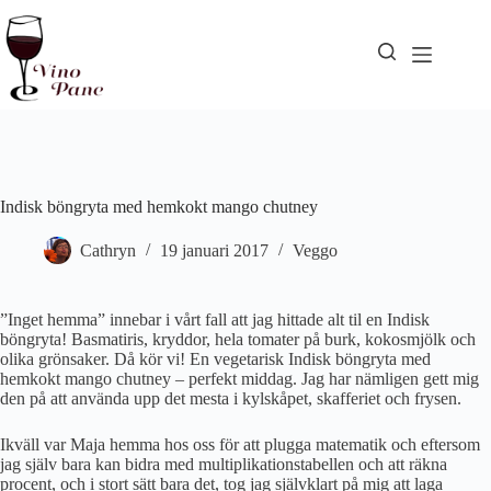
Hoppa
till
innehåll
Indisk böngryta med hemkokt mango chutney
Cathryn
19 januari 2017
Veggo
”Inget hemma” innebar i vårt fall att jag hittade alt til en Indisk
böngryta! Basmatiris, kryddor, hela tomater på burk, kokosmjölk och
olika grönsaker. Då kör vi! En vegetarisk Indisk böngryta med
hemkokt mango chutney – perfekt middag. Jag har nämligen gett mig
den på att använda upp det mesta i kylskåpet, skafferiet och frysen.
Ikväll var Maja hemma hos oss för att plugga matematik och eftersom
jag själv bara kan bidra med multiplikationstabellen och att räkna
procent, och i stort sätt bara det, tog jag självklart på mig att laga