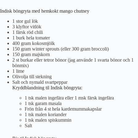
Indisk böngryta med hemkokt mango chutney
1 stor gul lök
3 klyftor vitlök
1 färsk röd chili
1 burk hela tomater
400 gram kokosmjölk
150 gram winter sprouts (eller 300 gram broccoli)
150 gram majskorn
2 st burkar eller tetror bönor (jag använde 1 svarta bönor och 1
bönmix)
1 lime
Olivolja till stekning
Salt och nymald svartpeppar
Kryddblandning til Indisk böngryta:
1 tsk malen ingefära eller 1 msk färsk ingefära
1 tsk garam masala
Frön från 4 st hela kardemummakapslar
1 tsk malen koriander
1 tsk malen spiskummin
Salt