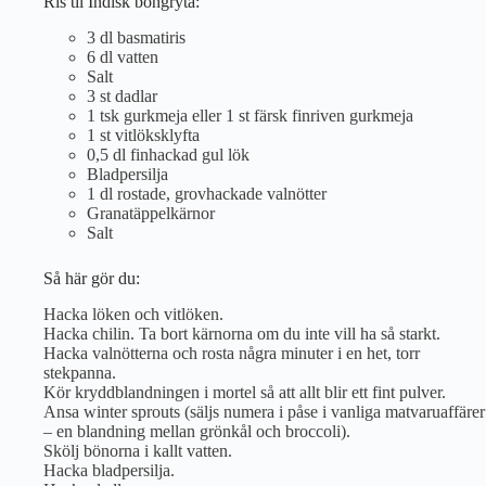
Ris til Indisk böngryta:
3 dl basmatiris
6 dl vatten
Salt
3 st dadlar
1 tsk gurkmeja eller 1 st färsk finriven gurkmeja
1 st vitlöksklyfta
0,5 dl finhackad gul lök
Bladpersilja
1 dl rostade, grovhackade valnötter
Granatäppelkärnor
Salt
Så här gör du:
Hacka löken och vitlöken.
Hacka chilin. Ta bort kärnorna om du inte vill ha så starkt.
Hacka valnötterna och rosta några minuter i en het, torr
stekpanna.
Kör kryddblandningen i mortel så att allt blir ett fint pulver.
Ansa winter sprouts (säljs numera i påse i vanliga matvaruaffärer
– en blandning mellan grönkål och broccoli).
Skölj bönorna i kallt vatten.
Hacka bladpersilja.