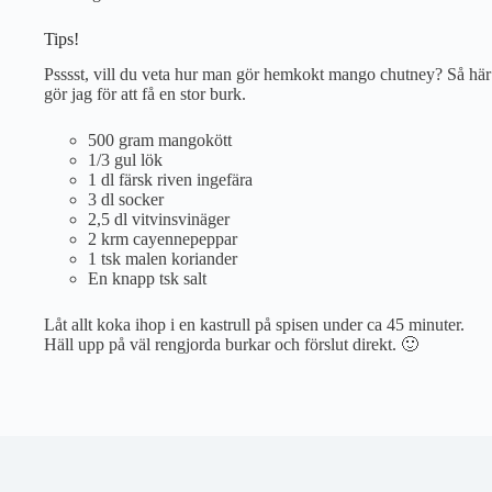
Tips!
Psssst, vill du veta hur man gör hemkokt mango chutney? Så här
gör jag för att få en stor burk.
500 gram mangokött
1/3 gul lök
1 dl färsk riven ingefära
3 dl socker
2,5 dl vitvinsvinäger
2 krm cayennepeppar
1 tsk malen koriander
En knapp tsk salt
Låt allt koka ihop i en kastrull på spisen under ca 45 minuter.
Häll upp på väl rengjorda burkar och förslut direkt. 🙂