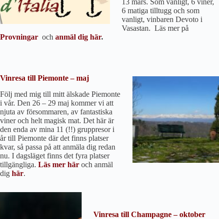
13 mars. Som vanligt, 6 viner,
6 matiga tilltugg och som
vanligt, vinbaren Devoto i
Vasastan. Läs mer på
Provningar
och
anmäl dig här
.
Vinresa till Piemonte – maj
Följ med mig till mitt älskade Piemonte
i vår. Den 26 – 29 maj kommer vi att
njuta av försommaren, av fantastiska
viner och helt magisk mat. Det här är
den enda av mina 11 (!!) gruppresor i
år till Piemonte där det finns platser
kvar, så passa på att anmäla dig redan
nu. I dagsläget finns det fyra platser
tillgängliga.
Läs mer här
och anmäl
dig
här
.
Vinresa till Champagne – oktober