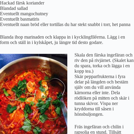
Hackad färsk koriander
Blandad sallad
Eventuellt mangochutney
Eventuellt basmatiris
Eventuellt naan bröd eller tortillas du har stekt snabbt i torr, het panna
Blanda ihop marinaden och klappa in i kycklingfiléerna. Lägg i en
form och ställ in i kylskåpet, ju längre tid desto godare.
Skala den färska ingefäran och
riv den på rivjärnet. (Skalet kan
du spara, torka och lägga i en
kopp tea.)
Skär pepparfrukterna i fyra
delar på längden och bestäm
själv om du vill använda
kärnorna eller inte. Dela
rödlöken på mitten och skär i
tunna skivor. Vispa ner
kryddorna till såsen i
hönsbuljongen.
Fräs ingefäran och chilin i
rapsolja en stund. Tillsätt