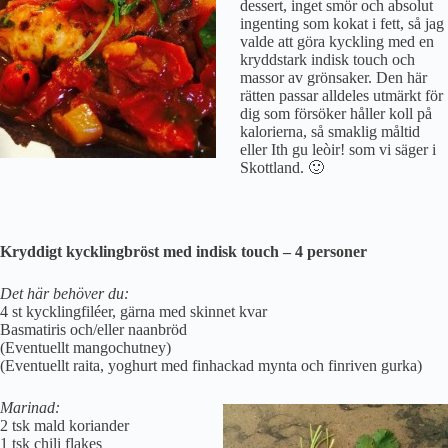
dessert, inget smör och absolut
ingenting som kokat i fett, så jag
valde att göra kyckling med en
kryddstark indisk touch och
massor av grönsaker. Den här
rätten passar alldeles utmärkt för
dig som försöker håller koll på
kalorierna, så smaklig måltid
eller Ith gu leòir! som vi säger i
Skottland. 🙂
Kryddigt kycklingbröst med indisk touch – 4 personer
Det här behöver du:
4 st kycklingfiléer, gärna med skinnet kvar
Basmatiris och/eller naanbröd
(Eventuellt mangochutney)
(Eventuellt raita, yoghurt med finhackad mynta och finriven gurka)
Marinad:
2 tsk mald koriander
1 tsk chili flakes