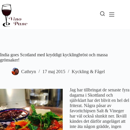
Hoppa
till
innehåll
India goes Scotland med kryddigt kycklingbröst och massa
grönsaker!
Cathryn
17 maj 2015
Kyckling & Fågel
Jag har tillbringat de senaste fyra
dagarna i Skottland och
självklart har det blivit en hel del
friterat. Några påsar av
favoritchipsen Salt & Vineger
har väl också slunkit ner. Ikväll
kändes det därför angeläget att
inte äta någon grädde, ingen