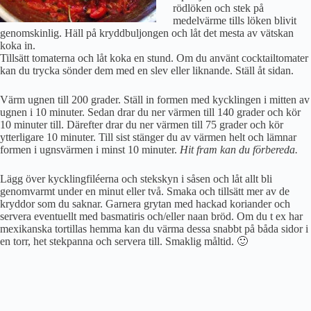
rödlöken och stek på
medelvärme tills löken blivit
genomskinlig. Häll på kryddbuljongen och låt det mesta av vätskan
koka in.
Tillsätt tomaterna och låt koka en stund. Om du använt cocktailtomater
kan du trycka sönder dem med en slev eller liknande. Ställ åt sidan.
Värm ugnen till 200 grader. Ställ in formen med kycklingen i mitten av
ugnen i 10 minuter. Sedan drar du ner värmen till 140 grader och kör
10 minuter till. Därefter drar du ner värmen till 75 grader och kör
ytterligare 10 minuter. Till sist stänger du av värmen helt och lämnar
formen i ugnsvärmen i minst 10 minuter.
Hit fram kan du förbereda.
Lägg över kycklingfiléerna och stekskyn i såsen och låt allt bli
genomvarmt under en minut eller två. Smaka och tillsätt mer av de
kryddor som du saknar. Garnera grytan med hackad koriander och
servera eventuellt med basmatiris och/eller naan bröd. Om du t ex har
mexikanska tortillas hemma kan du värma dessa snabbt på båda sidor i
en torr, het stekpanna och servera till. Smaklig måltid. 🙂