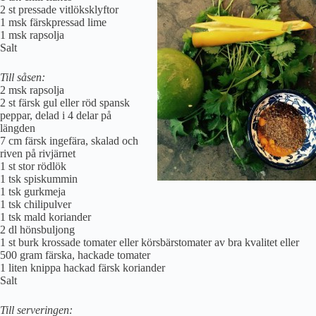
2 st pressade vitlöksklyftor
1 msk färskpressad lime
1 msk rapsolja
Salt
Till såsen:
2 msk rapsolja
2 st färsk gul eller röd spansk
peppar, delad i 4 delar på
längden
7 cm färsk ingefära, skalad och
riven på rivjärnet
1 st stor rödlök
1 tsk spiskummin
1 tsk gurkmeja
1 tsk chilipulver
1 tsk mald koriander
2 dl hönsbuljong
1 st burk krossade tomater eller körsbärstomater av bra kvalitet eller
500 gram färska, hackade tomater
1 liten knippa hackad färsk koriander
Salt
Till serveringen: