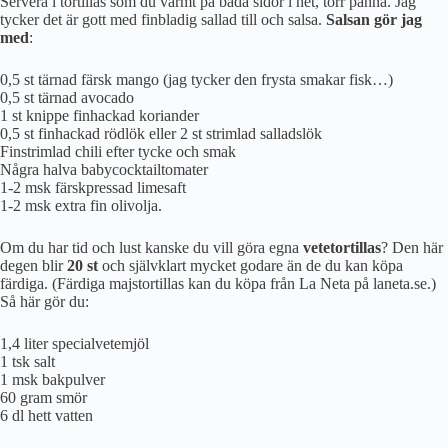
Servera i tortillas som du värmt på båda sidor i het, torr panna. Jag
tycker det är gott med finbladig sallad till och salsa.
Salsan gör jag
med
:
0,5 st tärnad färsk mango (jag tycker den frysta smakar fisk…)
0,5 st tärnad avocado
1 st knippe finhackad koriander
0,5 st finhackad rödlök eller 2 st strimlad salladslök
Finstrimlad chili efter tycke och smak
Några halva babycocktailtomater
1-2 msk färskpressad limesaft
1-2 msk extra fin olivolja.
Om du har tid och lust kanske du vill göra egna
vetetortillas
? Den här
degen blir
20 st
och självklart mycket godare än de du kan köpa
färdiga. (Färdiga majstortillas kan du köpa från La Neta på laneta.se.)
Så här gör du:
1,4 liter specialvetemjöl
1 tsk salt
1 msk bakpulver
60 gram smör
6 dl hett vatten