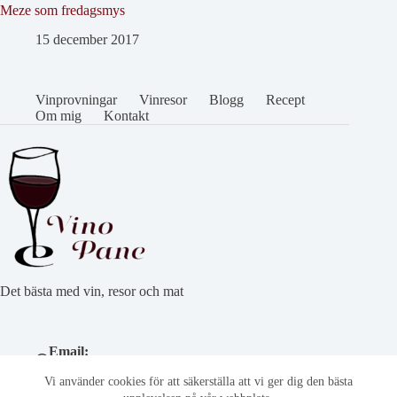
Meze som fredagsmys
15 december 2017
Vinprovningar
Vinresor
Blogg
Recept
Om mig
Kontakt
Det bästa med vin, resor och mat
Email:
cathryn@vinoepane.se
Vi använder cookies för att säkerställa att vi ger dig den bästa
Telefonnummer: