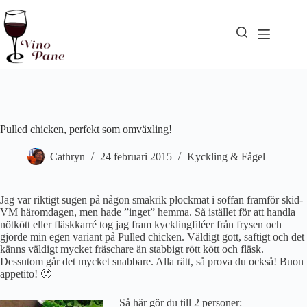
Hoppa
till
innehåll
Pulled chicken, perfekt som omväxling!
Cathryn
24 februari 2015
Kyckling & Fågel
Jag var riktigt sugen på någon smakrik plockmat i soffan framför skid-
VM häromdagen, men hade ”inget” hemma. Så istället för att handla
nötkött eller fläskkarré tog jag fram kycklingfiléer från frysen och
gjorde min egen variant på Pulled chicken. Väldigt gott, saftigt och det
känns väldigt mycket fräschare än stabbigt rött kött och fläsk.
Dessutom går det mycket snabbare. Alla rätt, så prova du också! Buon
appetito! 🙂
Så här gör du till 2 personer: