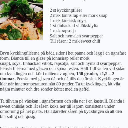
2 st kycklingfiléer
2 msk lönnsirap eller mörk sirap
1 msk kinesisk soya
1 st finhackad vitlöksklyfta
1 msk rapsolja
Salt och nymalen svartpeppar
Till såsen: 2 msk sweet chili
Bryn kycklingfiléerna på båda sidor i het panna och lägg i en ugnsfast
form. Blanda till en glaze på lönnsirap (eller mörk
sirap), soya, finhackad vitlök, rapsolja, salt och nymald svartpeppar.
Pensla filéerna med glazen och spara resten. Häll 1 dl vatten vid sidan
om kycklingen och kör i mitten av ugnen,
150 grader, i 1,5 – 2
timmar
. Pensla med glazen då och då tills den är slut. Kycklingen är
klar när innertemperaturen nått 80 grader. Ta ut kycklingen, låt vila
några minuter och dra sönder köttet med en gaffel.
Ta tillvara på vätskan i ugnsformen och sila ner i en kastrull. Blanda i
sweet chilisås och låt såsen koka ner till lagom konsistens under
omrörning på het platta. Häll därefter såsen på kycklingen så att den
blir saftig och gosig.