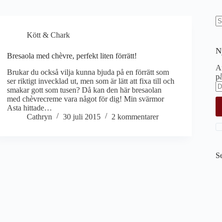
I
Kött & Chark
re
N
Bresaola med chèvre, perfekt liten förrätt!
An
Brukar du också vilja kunna bjuda på en förrätt som
på
ser riktigt invecklad ut, men som är lätt att fixa till och
smakar gott som tusen? Då kan den här bresaolan
med chèvrecreme vara något för dig! Min svärmor
Asta hittade…
Cathryn
30 juli 2015
2 kommentarer
S