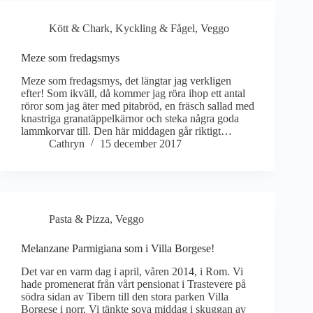
Kött & Chark
,
Kyckling & Fågel
,
Veggo
Meze som fredagsmys
Meze som fredagsmys, det längtar jag verkligen
efter! Som ikväll, då kommer jag röra ihop ett antal
röror som jag äter med pitabröd, en fräsch sallad med
knastriga granatäppelkärnor och steka några goda
lammkorvar till. Den här middagen går riktigt…
Cathryn
15 december 2017
Pasta & Pizza
,
Veggo
Melanzane Parmigiana som i Villa Borgese!
Det var en varm dag i april, våren 2014, i Rom. Vi
hade promenerat från vårt pensionat i Trastevere på
södra sidan av Tibern till den stora parken Villa
Borgese i norr. Vi tänkte sova middag i skuggan av