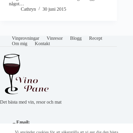
något…
Cathryn
30 juni 2015
Vinprovningar
Vinresor
Blogg
Recept
Om mig
Kontakt
Det bästa med vin, resor och mat
Email:
cathryn@vinoepane.se
Vi använder cookies för att säkerställa att vi ger dig den bästa
Telefonnummer: