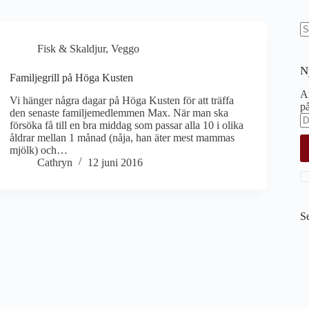
I
Fisk & Skaldjur
,
Veggo
re
N
Familjegrill på Höga Kusten
An
Vi hänger några dagar på Höga Kusten för att träffa
på
den senaste familjemedlemmen Max. När man ska
försöka få till en bra middag som passar alla 10 i olika
åldrar mellan 1 månad (nåja, han äter mest mammas
mjölk) och…
Cathryn
12 juni 2016
S