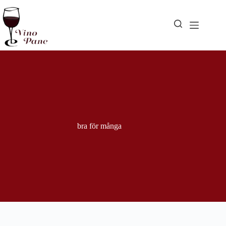
Hoppa
till
innehåll
bra för många