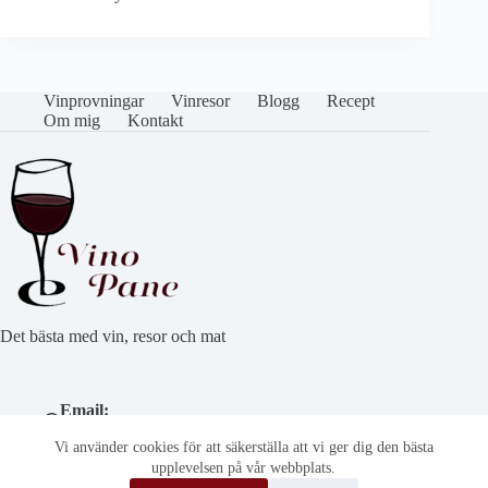
Vinprovningar
Vinresor
Blogg
Recept
Om mig
Kontakt
Det bästa med vin, resor och mat
Email:
cathryn@vinoepane.se
Vi använder cookies för att säkerställa att vi ger dig den bästa
Telefonnummer:
(+46) 708 95 35 15
upplevelsen på vår webbplats.