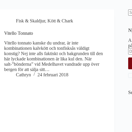
I
Fisk & Skaldjur
,
Kött & Chark
re
N
Vitello Tonnato
An
Vitello tonnato kanske du undrar, är inte
på
kombinationen kalvkött och tonfisksås väldigt
konstig? Nej inte alls faktiskt och bakgrunden till den
här lyckade kombinationen är lika kul den. När
salt-”bönderna” vid Medelhavet vandrade upp över
bergen för att sälja sitt…
Cathryn
24 februari 2018
S