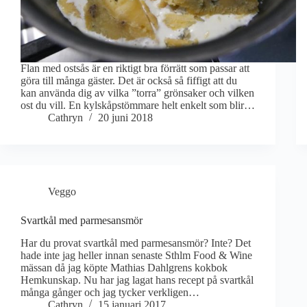
Flan med ostsås är en riktigt bra förrätt som passar att
göra till många gäster. Det är också så fiffigt att du
kan använda dig av vilka ”torra” grönsaker och vilken
ost du vill. En kylskåpstömmare helt enkelt som blir…
Cathryn
20 juni 2018
Veggo
Svartkål med parmesansmör
Har du provat svartkål med parmesansmör? Inte? Det
hade inte jag heller innan senaste Sthlm Food & Wine
mässan då jag köpte Mathias Dahlgrens kokbok
Hemkunskap. Nu har jag lagat hans recept på svartkål
många gånger och jag tycker verkligen…
Cathryn
15 januari 2017