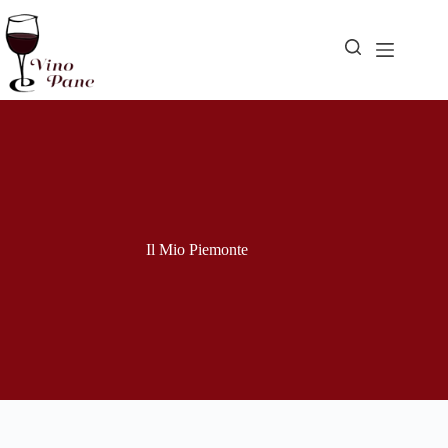
Hoppa
till
innehåll
Il Mio Piemonte