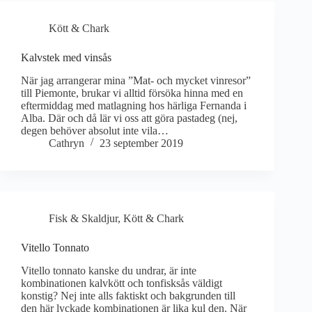
Kött & Chark
Kalvstek med vinsås
När jag arrangerar mina ”Mat- och mycket vinresor”
till Piemonte, brukar vi alltid försöka hinna med en
eftermiddag med matlagning hos härliga Fernanda i
Alba. Där och då lär vi oss att göra pastadeg (nej,
degen behöver absolut inte vila…
Cathryn
23 september 2019
Fisk & Skaldjur
,
Kött & Chark
Vitello Tonnato
Vitello tonnato kanske du undrar, är inte
kombinationen kalvkött och tonfisksås väldigt
konstig? Nej inte alls faktiskt och bakgrunden till
den här lyckade kombinationen är lika kul den. När