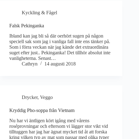
Kyckling & Fågel
Falsk Pekinganka
Ibland kan jag bli så där oerhört sugen på någon
speciell sak som jag i vanliga fall inte ens tänker på.
Som i förra veckan när jag kände det extraordinära
suget efter just.. Pekinganka! Det tillhör absolut inte
vanligheterna. Senast…
Cathryn
14 augusti 2018
Drycker
,
Veggo
Kryddig Pho-soppa från Vietnam
Nu har vi äntligen kört igång med vårens
roséprovningar och eftersom vi lägger stor vikt vid
tilltuggen har jag har ägnat mycket tid åt att forska
kring vilken typ av mat som passar med olika typer