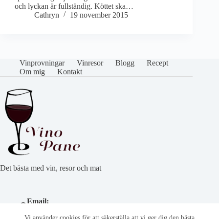
och lyckan är fullständig. Köttet ska…
Cathryn
19 november 2015
Vinprovningar
Vinresor
Blogg
Recept
Om mig
Kontakt
Det bästa med vin, resor och mat
Email:
cathryn@vinoepane.se
Vi använder cookies för att säkerställa att vi ger dig den bästa
Telefonnummer: