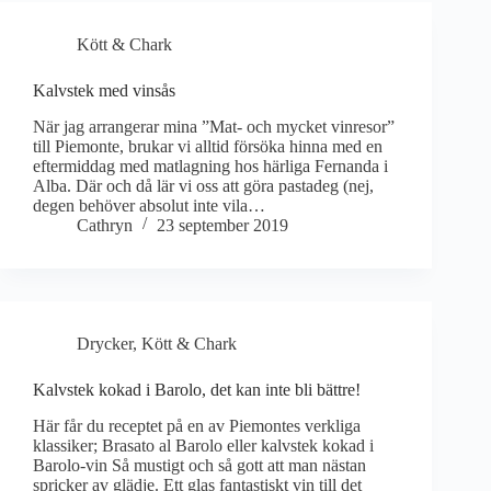
Kött & Chark
Kalvstek med vinsås
När jag arrangerar mina ”Mat- och mycket vinresor”
till Piemonte, brukar vi alltid försöka hinna med en
eftermiddag med matlagning hos härliga Fernanda i
Alba. Där och då lär vi oss att göra pastadeg (nej,
degen behöver absolut inte vila…
Cathryn
23 september 2019
Drycker
,
Kött & Chark
Kalvstek kokad i Barolo, det kan inte bli bättre!
Här får du receptet på en av Piemontes verkliga
klassiker; Brasato al Barolo eller kalvstek kokad i
Barolo-vin Så mustigt och så gott att man nästan
spricker av glädje. Ett glas fantastiskt vin till det