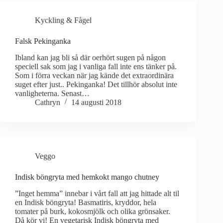
Kyckling & Fågel
Falsk Pekinganka
Ibland kan jag bli så där oerhört sugen på någon
speciell sak som jag i vanliga fall inte ens tänker på.
Som i förra veckan när jag kände det extraordinära
suget efter just.. Pekinganka! Det tillhör absolut inte
vanligheterna. Senast…
Cathryn
14 augusti 2018
Veggo
Indisk böngryta med hemkokt mango chutney
”Inget hemma” innebar i vårt fall att jag hittade alt til
en Indisk böngryta! Basmatiris, kryddor, hela
tomater på burk, kokosmjölk och olika grönsaker.
Då kör vi! En vegetarisk Indisk böngryta med