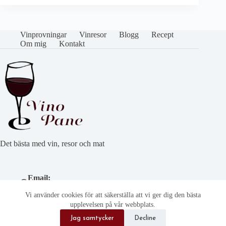
Vinprovningar
Vinresor
Blogg
Recept
Om mig
Kontakt
Det bästa med vin, resor och mat
Email:
cathryn@vinoepane.se
Vi använder cookies för att säkerställa att vi ger dig den bästa
Telefonnummer:
(+46) 708 95 35 15
upplevelsen på vår webbplats.
Address:
Jag samtycker
Decline
Östra Ekuddsgatan 19, 18531 Vaxholm