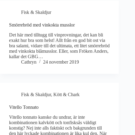
Fisk & Skaldjur
Smörrebröd med vinkokta musslor
Det här med tilltugg till vinprovningar, det kan bli
exakt hur bra som helst! Allt från en god bit ost via
bra salami, vidare till det ultimata, ett litet smörrebröd
med vinkokta blåmusslor. Eller, som Fröken Anders,
kallar det GBG…
Cathryn
24 november 2019
Fisk & Skaldjur
,
Kött & Chark
Vitello Tonnato
Vitello tonnato kanske du undrar, är inte
kombinationen kalvkött och tonfisksås väldigt
konstig? Nej inte alls faktiskt och bakgrunden till
den här lyckade kombinationen är lika kul den. När