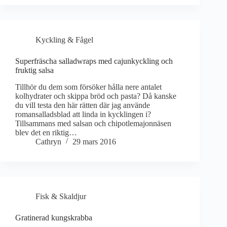
Kyckling & Fågel
Superfräscha salladwraps med cajunkyckling och
fruktig salsa
Tillhör du dem som försöker hålla nere antalet
kolhydrater och skippa bröd och pasta? Då kanske
du vill testa den här rätten där jag använde
romansalladsblad att linda in kycklingen i?
Tillsammans med salsan och chipotlemajonnäsen
blev det en riktig…
Cathryn
29 mars 2016
Fisk & Skaldjur
Gratinerad kungskrabba