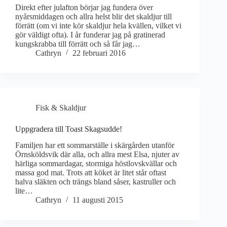
Direkt efter julafton börjar jag fundera över
nyårsmiddagen och allra helst blir det skaldjur till
förrätt (om vi inte kör skaldjur hela kvällen, vilket vi
gör väldigt ofta). I år funderar jag på gratinerad
kungskrabba till förrätt och så får jag…
Cathryn
22 februari 2016
Fisk & Skaldjur
Uppgradera till Toast Skagsudde!
Familjen har ett sommarställe i skärgården utanför
Örnsköldsvik där alla, och allra mest Elsa, njuter av
härliga sommardagar, stormiga höstlovskvällar och
massa god mat. Trots att köket är litet står oftast
halva släkten och trängs bland såser, kastruller och
lite…
Cathryn
11 augusti 2015